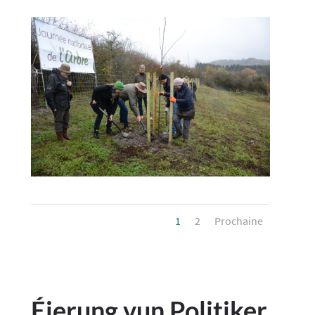
1
2
Prochaine
Éierung vun Politiker